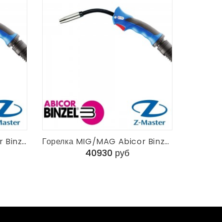
Сварочная горелка Abicor Binzel RF 45 GRIP 3 м KZ-2 017.D041.1
Горелка MIG/MAG Abicor Binzel RF 45 GRIP 3 м PDG-508 RU 017.D044.1
40930 руб