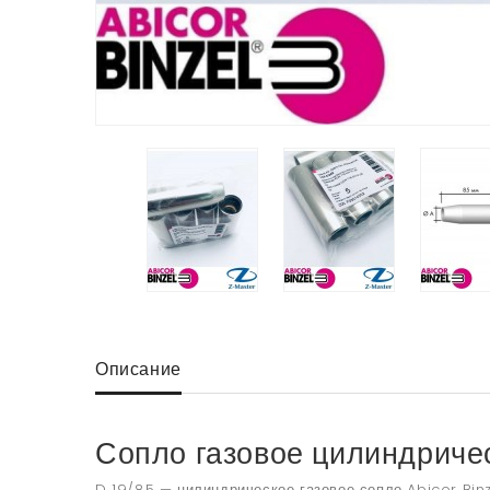
Описание
Сопло газовое цилиндричес
D 19/85 — цилиндрическое газовое сопло Abicor Bin