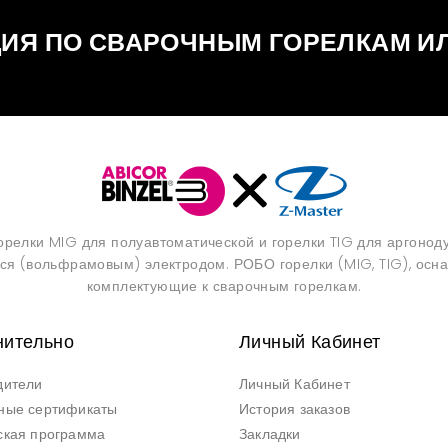
ИЯ ПО СВАРОЧНЫМ ГОРЕЛКАМ И
орелки MIG для полуавтоматической и горелки TIG для аргоноду
я (вольфрамовым) электродом. РОБО горелки (MIG, TIG), оснас
комплектующие к сварочным горелкам.
нительно
Личный Кабинет
дители
Личный Кабинет
ные сертификаты
История заказов
ская программа
Закладки