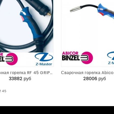
Сварочная горелка RF 45 GRIP KZ-2 5 м Abicor Binzel 017.D043.1
33882 руб
28006 руб
f 45