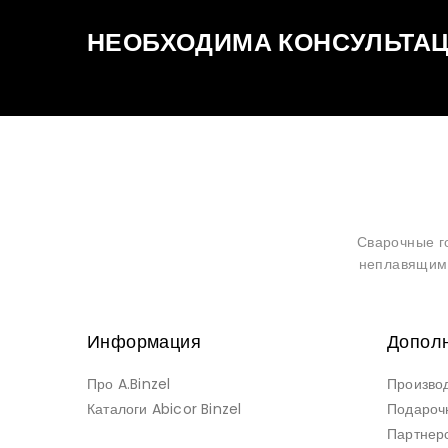
НЕОБХОДИМА КОНСУЛЬТАЦ
Сварочные г
неплавящимс
Информация
Допол
Про A.Binzel
Произво
Каталоги Abicor Binzel
Подароч
Партнер