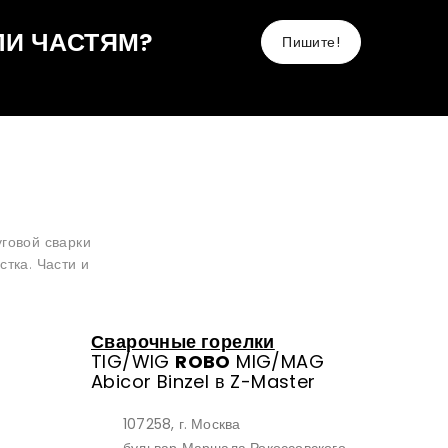
ЛИ ЧАСТЯМ?
Пишите!
говой сварки
тка. Части и
Сварочные горелки
TIG/WIG
ROBO
MIG/MAG
Abicor Binzel в Z-Master
107258, г. Москва
бульвар Маршала Рокоссовского