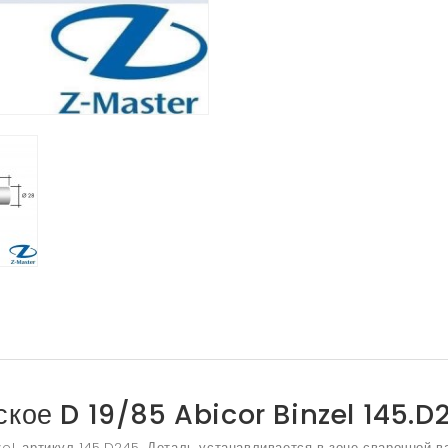
кое D 19/85 Abicor Binzel 145.D
zel, артикул 145.D245. Деталь устанавливается в зоне сварочной