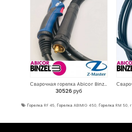
Сварочная горелка Abicor Binzel RF 45 GRIP 4 м KZ-2 017.D042.1
30526 руб
Горелка RF 45
,
Горелка ABIMIG 450
,
Горелка RM 50
,
r