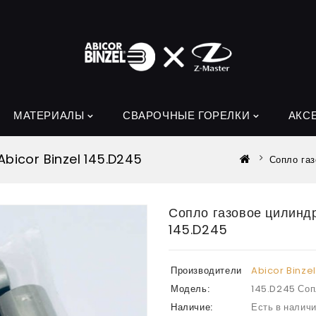
МАТЕРИАЛЫ
СВАРОЧНЫЕ ГОРЕЛКИ
АКС
Abicor Binzel 145.D245
Сопло газ
Сопло газовое цилиндр
145.D245
Производители
Abicor Binzel
Модель:
145.D245 Соп
Наличие:
Есть в налич